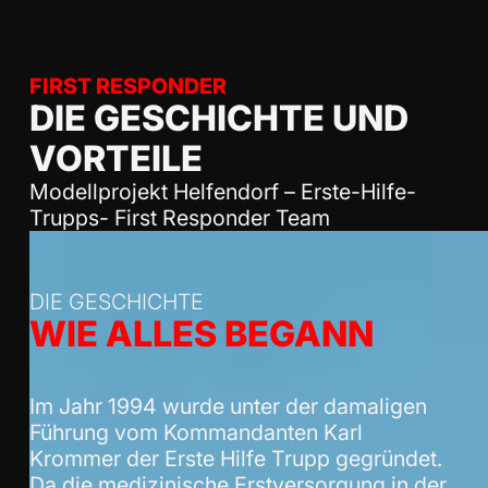
FIRST RESPONDER
DIE GESCHICHTE UND
VORTEILE
Modellprojekt Helfendorf – Erste-Hilfe-
Trupps- First Responder Team
DIE GESCHICHTE
WIE ALLES BEGANN
Im Jahr 1994 wurde unter der damaligen
Führung vom Kommandanten Karl
Krommer der Erste Hilfe Trupp gegründet.
Da die medizinische Erstversorgung in der