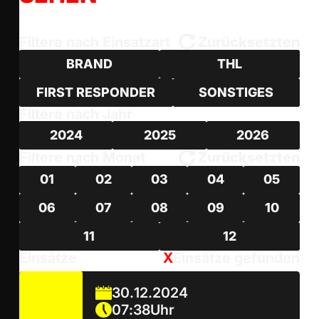
Filtere nach Einsatzart
Zurücksetzten
BRAND
THL
FIRST RESPONDER
SONSTIGES
Filtere nach Jahr
2024
2025
2026
Filtere nach Monat
Zurücksetzten
01
02
03
04
05
06
07
08
09
10
11
12
Einsätze
X
Einsätze gefunden
30
.
12
.
2024
07
:
38
Uhr